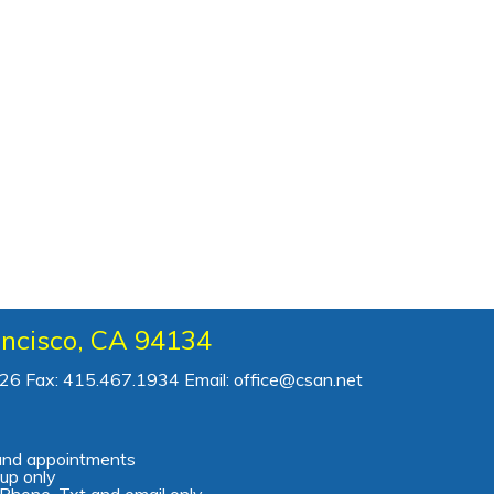
ancisco, CA 94134
726 Fax: 415.467.1934 Email: office@csan.net
and appointments
up only
Phone, Txt and email only