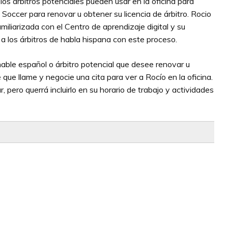
los árbitros potenciales pueden usar en la oficina para
 Soccer para renovar u obtener su licencia de árbitro. Rocio
amiliarizada con el Centro de aprendizaje digital y su
 a los árbitros de habla hispana con este proceso.
 hable español o árbitro potencial que desee renovar u
e que llame y negocie una cita para ver a Rocío en la oficina.
 pero querrá incluirlo en su horario de trabajo y actividades