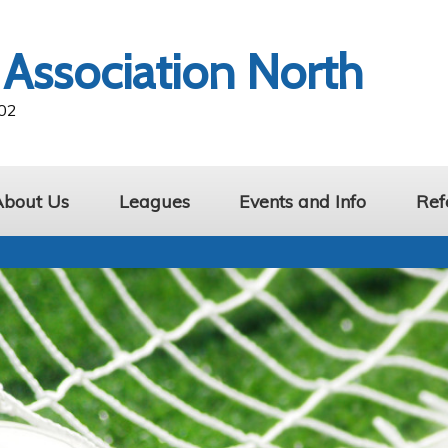
 Association North
902
About Us
Leagues
Events and Info
Ref