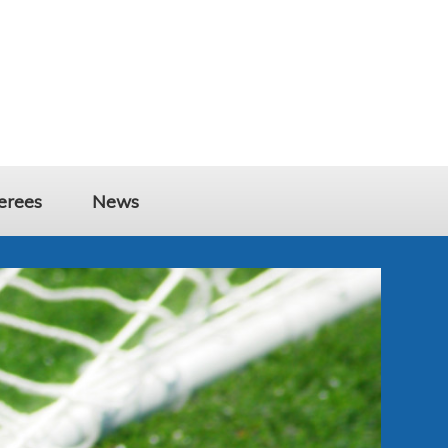
erees
News