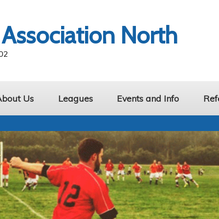
 Association North
902
About Us
Leagues
Events and Info
Ref