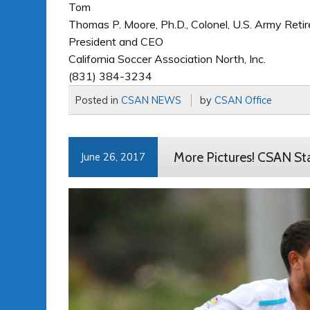
Tom
Thomas P. Moore, Ph.D., Colonel, U.S. Army Reti
President and CEO
California Soccer Association North, Inc.
(831) 384-3234
Posted in
CSAN NEWS
by
CSAN Office
More Pictures! CSAN St
June 26, 2017