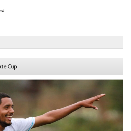
red
ate Cup