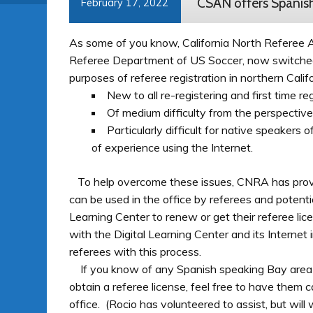
CSAN offers Spanish
February 17, 2022
As some of you know, California North Referee A
Referee Department of US Soccer, now switched t
purposes of referee registration in northern Califo
New to all re-registering and first time re
Of medium difficulty from the perspective
Particularly difficult for native speakers
of experience using the Internet.
To help overcome these issues, CNRA has provide
can be used in the office by referees and potent
Learning Center to renew or get their referee lice
with the Digital Learning Center and its Internet 
referees with this process.
If you know of any Spanish speaking Bay area r
obtain a referee license, feel free to have them 
office. (Rocio has volunteered to assist, but will 